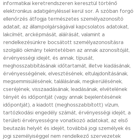
informatikai keretrendszeren keresztül történő
elektronikus adatigényléssel kerül sor. A szóban forgó
ellenőrzés átfogja természetes személyazonosító
adatait, az állampolgárságával kapcsolatos adatokat,
lakcímét, arcképmását, aláírását, valamint a
rendelkezésünkre bocsátott személyazonosításra
szolgáló okmány tekintetében az annak azonosítóját,
érvényességi idejét, és annak, típusát,
meghosszabbításának időtartamát, illetve kiadásának,
érvényességének, elvesztésének, eltulajdonításának,
megsemmisülésének, találásának, megkerülésének,
cseréjének, visszaadásának, leadásának, elvételének
tényét és időpontját (vagy annak bejelentésének
időpontját), a kiadott (meghosszabbított) vízum,
tartózkodási engedély számát, érvényességi idejét, a
területi érvényességre vonatkozó adatokat, az első
beutazás helyét és idejét, továbbá jogi személyek és
jogi személyiséggel nem rendelkező szervezetek