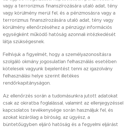
vagy a terrorizmus finanszírozására utaló adat, tény
vagy körülmény merül fel, és a pénzmosásra vagy a
terrorizmus finanszírozására utaló adat, tény vagy
körülmény ellenőrzéséhez a pénzügyi információs
egységként működő hatóság azonnali intézkedését
látja szükségesnek.
Felhívjuk a figyelmét, hogy a személyazonosításra
szolgáló okmány jogosulatlan felhasználás esetében
kötelesek vagyunk bejelentést tenni az igazolvány
felhasználási helye szerint illetékes
rendőrkapitányságon.
Az ellenőrzés során a tudomásunkra jutott adatokat
csak az okiratba foglalással, valamint az ellenjegyzéssel
kapcsolatos tevékenysége során használjuk fel, és
azokat kizárólag a bíróság, az ügyész, a
büntetőügyben eljáró hatóság és a fegyelmi eljárást