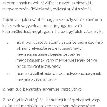
esetén annak nevét, rövidített nevét, székhelyét,
magyarországi fióktelepét, nyilvántartási számát.
Tájékoztatjuk továbbá, hogy a szabályzat értelmében
kötelesek vagyunk az adott jogügyben való
közreműködést megtagadni, ha az ügyfelek valamelyike
által bemutatott, személyazonosításra szolgáló
okmány elvesztését, ellopását vagy
megsemmisülését bejelentették és
megtalálásának vagy megkerülésének ténye
nincs nyilvántartva, vagy
nem szolgáltat adatot személyazonosságának
megállapítására, vagy
Ø nem tud bemutatni érvényes igazolványt,
Ø az ügyfél-átvilágítást nem tudjuk végrehajtani, vagy
az ügyleti megbízással kapcsolatban pénzmosásra