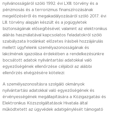
nyilvánosságáról szóló 1992. évi LXIII. törvény és a
pénzmosás és a terrorizmus finanszírozásának
megelőzéséről és megakadályozásáról szóló 2017. évi
LIII. törvény alapján készült és a jogügyletek
biztonságának elősegítésével, valamint az elektronikus
aláírás használatával kapcsolatos feladatokról szóló
szabályzata Irodánkat előzetes írásbeli hozzájárulás
mellett ügyfeleink személyazonosságának és
lakcímének igazolása érdekében a rendelkezésünkre
bocsátott adatok nyilvántartási adatokkal való
egyezőségének ellenőrzése céljából az alábbi
ellenőrzés elvégzésére kötelezi:
A személyazonosításra szolgáló okmányok
nyilvántartási adatokkal való egyezőségének és
érvényességének megállapítására a Közigazgatási és
Elektronikus Közszolgáltatások Hivatala által
működtetett az ügyvédek adatigénylését támogató