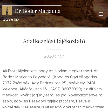
Dr. Bodor Marianna
ÜGYVÉD
Adatkezelési tájékoztató
2020.01.01
Alulírott kijelentem, hogy az általam megkeresett dr.
Bodor Marianna ügyvédtől (iroda és ügyfélfogadás:
2072 Zsámbék, Ady Endre utca 25., székhely: 2481
Velence, Akácfa utca 16., KASZ: 36073099) az általam
megkötni kívánt jogügyletről és jogi következményeiről
szóló, adó- és illetékjogi tájékoztatásra, illetve a
költségek viselésére is kiterjedő kioktatást megkaptam,