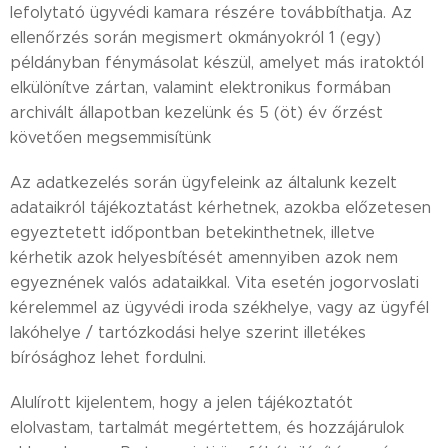
lefolytató ügyvédi kamara részére továbbíthatja. Az
ellenőrzés során megismert okmányokról 1 (egy)
példányban fénymásolat készül, amelyet más iratoktól
elkülönítve zártan, valamint elektronikus formában
archivált állapotban kezelünk és 5 (öt) év őrzést
követően megsemmisítünk
Az adatkezelés során ügyfeleink az általunk kezelt
adataikról tájékoztatást kérhetnek, azokba előzetesen
egyeztetett időpontban betekinthetnek, illetve
kérhetik azok helyesbítését amennyiben azok nem
egyeznének valós adataikkal. Vita esetén jogorvoslati
kérelemmel az ügyvédi iroda székhelye, vagy az ügyfél
lakóhelye / tartózkodási helye szerint illetékes
bírósághoz lehet fordulni.
Alulírott kijelentem, hogy a jelen tájékoztatót
elolvastam, tartalmát megértettem, és hozzájárulok